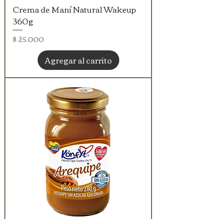
Crema de Maní Natural Wakeup
360g
Precio
$ 25.000
Agregar al carrito