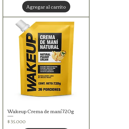
Agregar al carrito
Wakeup Crema de maní 720g
Precio
$ 35.000