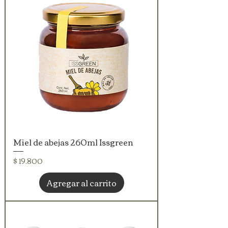
Miel de abejas 260ml Issgreen
Precio
$ 19.800
Agregar al carrito