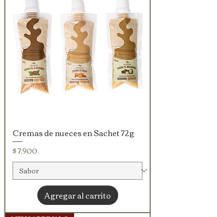
Cremas de nueces en Sachet 72g
Precio
$ 7.900
Agregar al carrito