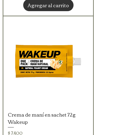
Agregar al carrito
Crema de maní en sachet 72g
Wakeup
Precio
$ 7.400