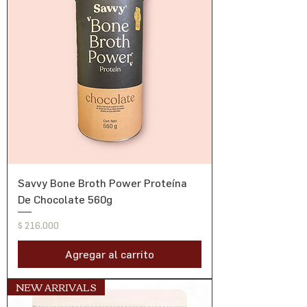
Savvy Bone Broth Power Proteína
De Chocolate 560g
Precio
$ 216.000
Agregar al carrito
NEW ARRIVALS