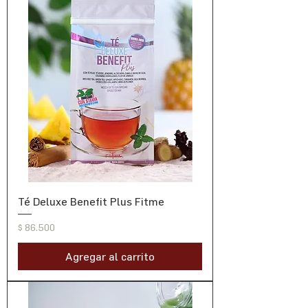
Té Deluxe Benefit Plus Fitme
Precio
$ 86.500
Agregar al carrito