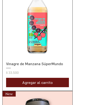
Vinagre de Manzana SúperMundo
Precio
$ 33.500
Agregar al carrito
New