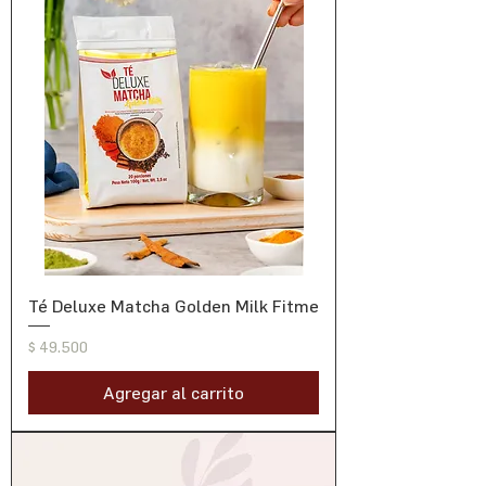
Té Deluxe Matcha Golden Milk Fitme
Precio
$ 49.500
Agregar al carrito