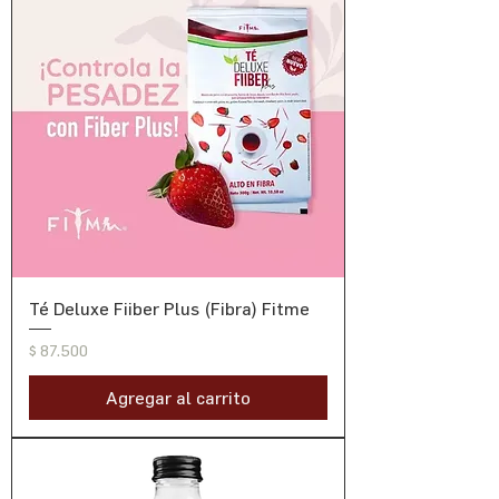
Té Deluxe Fiiber Plus (Fibra) Fitme
Precio
$ 87.500
Agregar al carrito