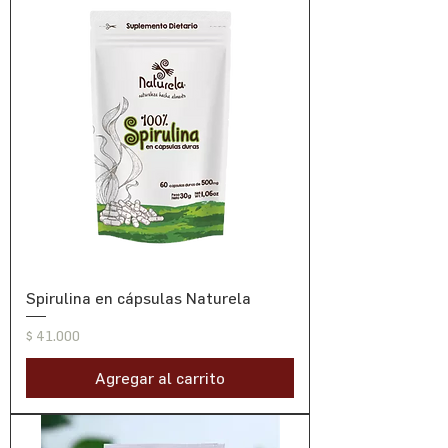
Spirulina en cápsulas Naturela
Precio
$ 41.000
Agregar al carrito