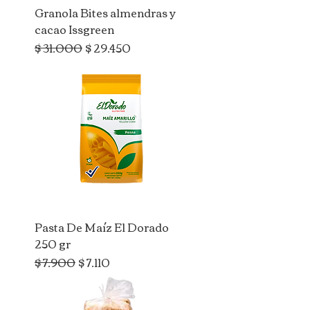
Granola Bites almendras y
cacao Issgreen
Precio
Precio de oferta
$ 31.000
$ 29.450
Pasta De Maíz El Dorado
250 gr
Precio
Precio de oferta
$ 7.900
$ 7.110