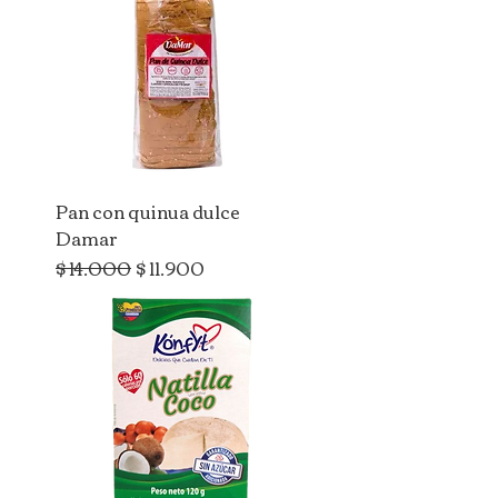
Pan con quinua dulce
Damar
Precio
Precio de oferta
$ 14.000
$ 11.900