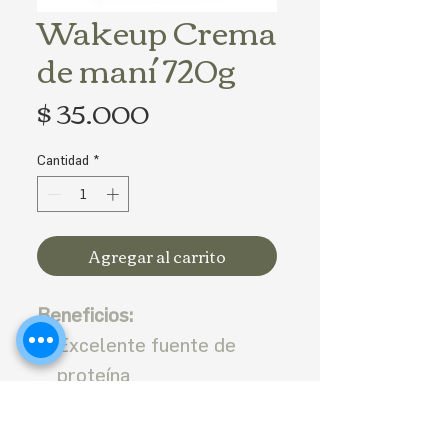
Wakeup Crema
de maní 720g
Precio
$ 35.000
Cantidad
*
Agregar al carrito
Beneficios:
Excelente fuente de
proteína
Excelente fuente de
fibra