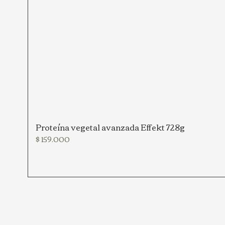
Proteína vegetal avanzada Effekt 728g
Precio
$ 159.000