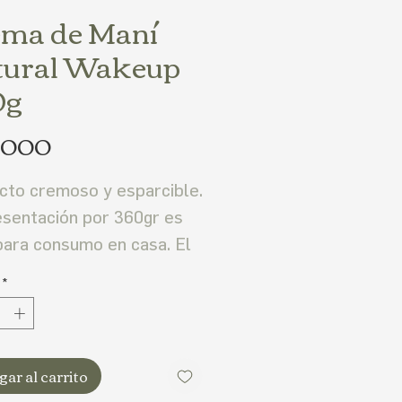
ma de Maní
tural Wakeup
0g
Precio
5.000
cto cremoso y esparcible.
esentación por 360gr es
para consumo en casa. El
ontiene vitamina E,
*
ales como el fosforo y
, es buena fuente de
ína.Se recomienda
ar al carrito
mir acompañado de