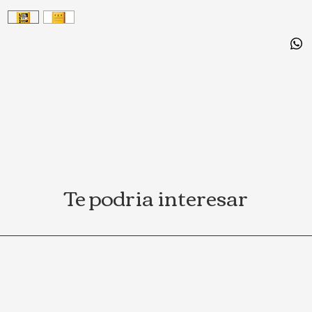
frutas
integr
batido
difer
repost
100% n
adicio
Te podria interesar