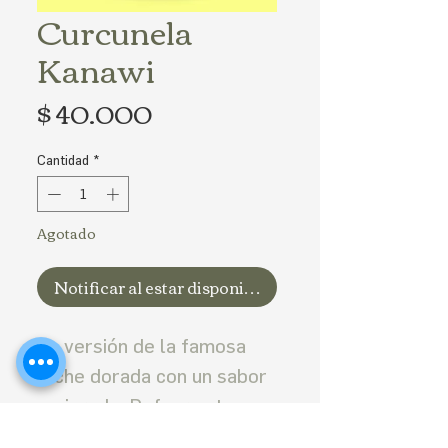
Curcunela
Kanawi
Precio
$ 40.000
Cantidad
*
Agotado
Notificar al estar disponible
La versión de la famosa
leche dorada con un sabor
mejorado. Refuerza tu
sistema inmune con esta