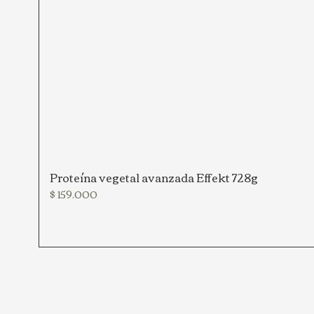
Proteína vegetal avanzada Effekt 728g
Precio
$ 159.000