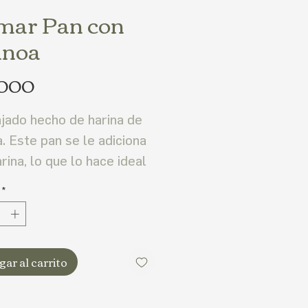
mar Pan con
inoa
Precio
.000
jado hecho de harina de
. Este pan se le adiciona
rina, lo que lo hace ideal
recetas como sandwich,
*
evos o cualquier otro
 Libre de grasa animal y
 apto para diabéticos,
ar al carrito
os, vegetarianos y
os. Sin contenidos de
s trans.