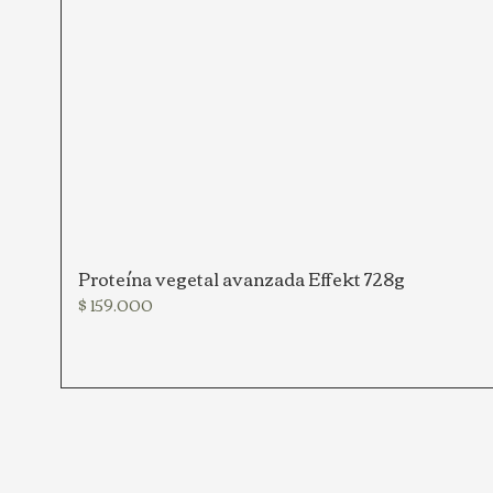
Proteína vegetal avanzada Effekt 728g
Precio
$ 159.000