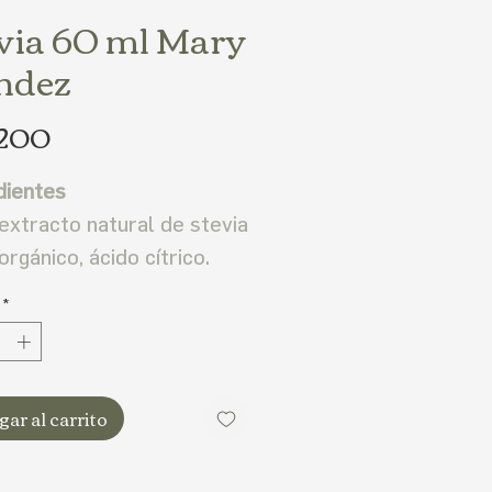
via 60 ml Mary
ndez
Precio
.200
dientes
extracto natural de stevia
rgánico, ácido cítrico.
*
ar al carrito