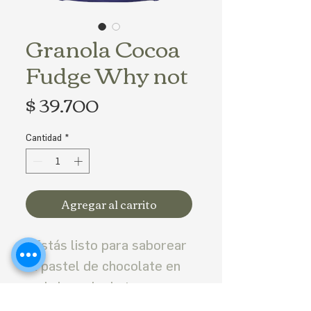
Granola Cocoa
Fudge Why not
Precio
$ 39.700
Cantidad
*
Agregar al carrito
¿Estás listo para saborear
el pastel de chocolate en
cada bocado de tu
desayuno? Imagina la